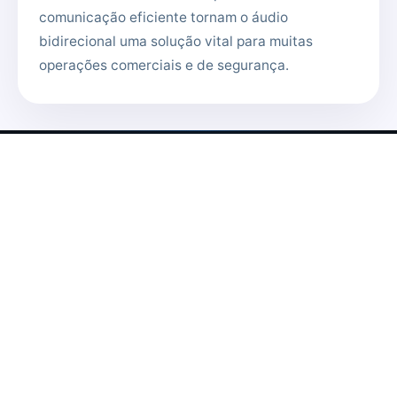
comunicação eficiente tornam o áudio
bidirecional uma solução vital para muitas
operações comerciais e de segurança.
SEDE
Matriz
R. Paulo Freire de Araújo, 22, Estoril
Belo Horizonte – MG, 30494-280
SOCIAL
Nossas Redes